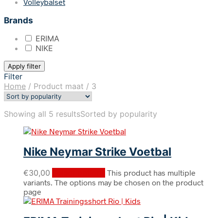
Volleybalset
Brands
ERIMA
NIKE
Apply filter
Filter
Home
/
Product maat
/
3
Showing all 5 results
Sorted by popularity
Nike Neymar Strike Voetbal
€
30,00
Select options
This product has multiple
variants. The options may be chosen on the product
page