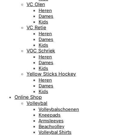
VC Olen
Heren
Dames
Kids
VC Retie
Heren
Dames
Kids
VOC Schriek
Heren
Dames
Kids
Yellow Sticks Hockey
Heren
Dames
Kids
Online Shop
Volleybal
Volleybalschoenen
Kneepads
Armsleeves
Beachvolley
Volleybal Shirts