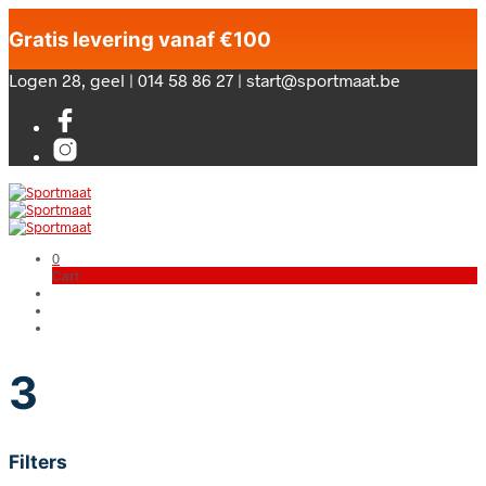
Gratis levering vanaf €100
Logen 28, geel | 014 58 86 27 | start@sportmaat.be
0
Cart
3
Filters