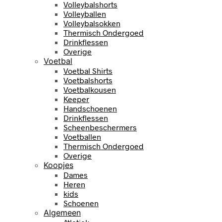
Volleybalshorts
Volleyballen
Volleybalsokken
Thermisch Ondergoed
Drinkflessen
Overige
Voetbal
Voetbal Shirts
Voetbalshorts
Voetbalkousen
Keeper
Handschoenen
Drinkflessen
Scheenbeschermers
Voetballen
Thermisch Ondergoed
Overige
Koopjes
Dames
Heren
kids
Schoenen
Algemeen