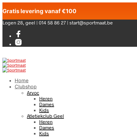
Gratis levering vanaf €100
Logen 28, geel | 014 58 86 27 | start@sportmaat.be
Home
Clubshop
Arvoc
Heren
Dames
Kids
Atletiekclub Geel
Heren
Dames
Kids