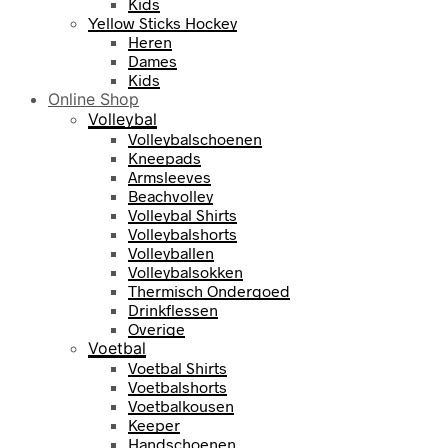
Kids
Yellow Sticks Hockey
Heren
Dames
Kids
Online Shop
Volleybal
Volleybalschoenen
Kneepads
Armsleeves
Beachvolley
Volleybal Shirts
Volleybalshorts
Volleyballen
Volleybalsokken
Thermisch Ondergoed
Drinkflessen
Overige
Voetbal
Voetbal Shirts
Voetbalshorts
Voetbalkousen
Keeper
Handschoenen