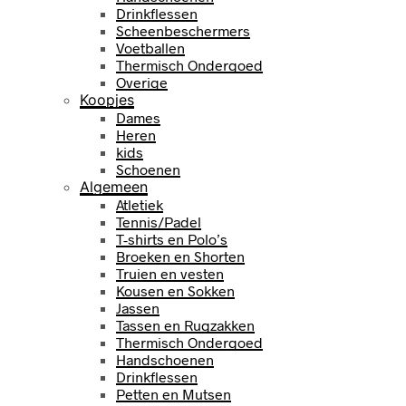
Drinkflessen
Scheenbeschermers
Voetballen
Thermisch Ondergoed
Overige
Koopjes
Dames
Heren
kids
Schoenen
Algemeen
Atletiek
Tennis/Padel
T-shirts en Polo’s
Broeken en Shorten
Truien en vesten
Kousen en Sokken
Jassen
Tassen en Rugzakken
Thermisch Ondergoed
Handschoenen
Drinkflessen
Petten en Mutsen