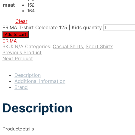
maat
152
164
Clear
ERIMA T-shirt Celebrate 125 | Kids quantity
Add to cart
ERIMA
SKU:
N/A
Categories:
Casual Shirts
,
Sport Shirts
Previous Product
Next Product
Description
Additional information
Brand
Description
Productdetails