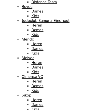
Distance Team
Bovoc
Dames
Kids
Judoclub Samurai Eindhout
Heren
Dames
Kids
Mendo
Heren
Dames
Kids
Molvoc
Heren
Dames
Kids
Olmense VC
Heren
Dames
Kids
Sikopi
Heren
Dames
Kids