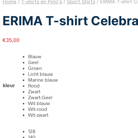
Home
/
T-shirts en Polo's
/
Sport Shirts
/
ERIMA T-shirt Ce
ERIMA T-shirt Celebra
€
35,00
Blauw
Geel
Groen
Licht blauw
Marine blauw
kleur
Rood
Zwart
Zwart-Geel
Wit-blauw
Wit-rood
Wit-zwart
128
140