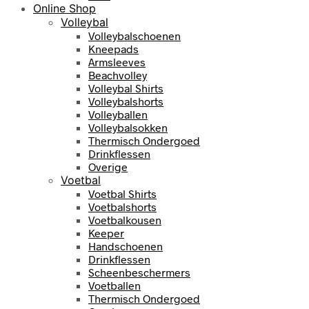
Online Shop
Volleybal
Volleybalschoenen
Kneepads
Armsleeves
Beachvolley
Volleybal Shirts
Volleybalshorts
Volleyballen
Volleybalsokken
Thermisch Ondergoed
Drinkflessen
Overige
Voetbal
Voetbal Shirts
Voetbalshorts
Voetbalkousen
Keeper
Handschoenen
Drinkflessen
Scheenbeschermers
Voetballen
Thermisch Ondergoed