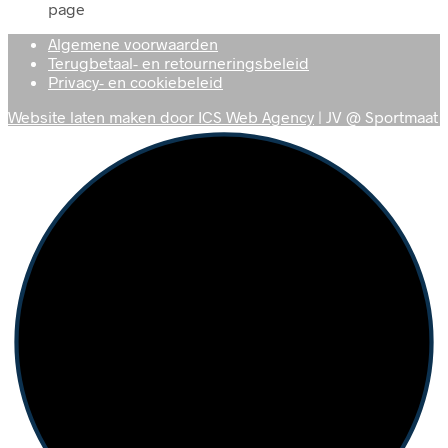
page
Algemene voorwaarden
Terugbetaal- en retourneringsbeleid
Privacy- en cookiebeleid
Website laten maken door ICS Web Agency
| JV @ Sportmaat