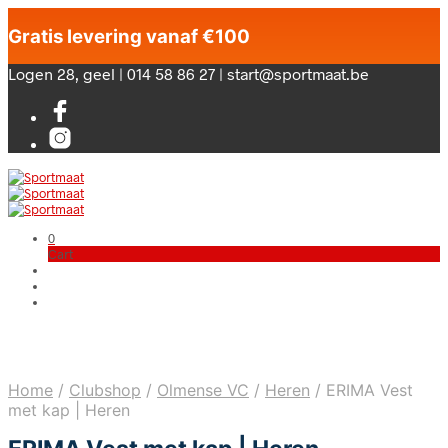
Gratis levering vanaf €100
Logen 28, geel | 014 58 86 27 | start@sportmaat.be
0
Cart
Home
/
Clubshop
/
Olmense VC
/
Heren
/
ERIMA Vest
met kap | Heren