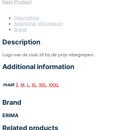
Next Product
Description
Additional information
Brand
Description
Logo van de club zit bij de prijs inbegrepen.
Additional information
maat
S
,
M
,
L
,
XL
,
XXL
,
XXXL
Brand
ERIMA
Related products