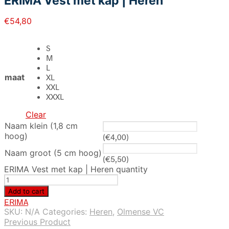
ERIMA Vest met kap | Heren
€
54,80
S
M
L
maat
XL
XXL
XXXL
Clear
Naam klein (1,8 cm
hoog)
(
€
4,00
)
Naam groot (5 cm hoog)
(
€
5,50
)
ERIMA Vest met kap | Heren quantity
Add to cart
ERIMA
SKU:
N/A
Categories:
Heren
,
Olmense VC
Previous Product